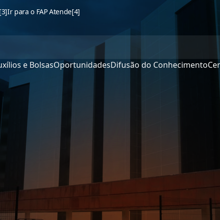
[3]
Ir para o FAP Atende
[4]
xílios e Bolsas
Oportunidades
Difusão do Conhecimento
Cen