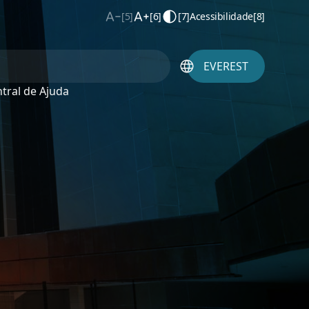
[5]
[6]
[7]
Acessibilidade
[8]
EVEREST
tral de Ajuda