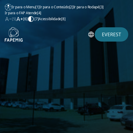
Ir para o Menu
[1]
Ir para o Conteúdo
[2]
Ir para o Rodapé
[3]
Ir para o FAP Atende
[4]
[5]
[6]
[7]
Acessibilidade
[8]
EVEREST