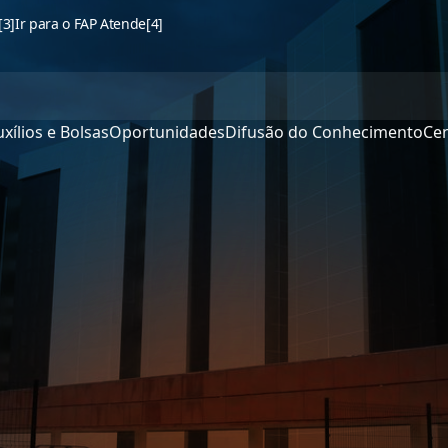
[3]
Ir para o FAP Atende
[4]
xílios e Bolsas
Oportunidades
Difusão do Conhecimento
Cen