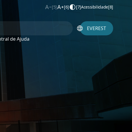
[5]
[6]
[7]
Acessibilidade
[8]
EVEREST
tral de Ajuda