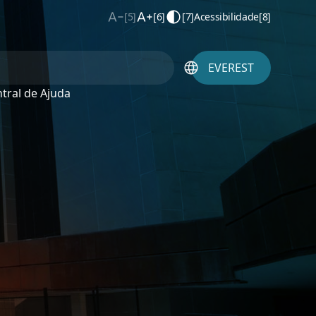
[5]
[6]
[7]
Acessibilidade
[8]
EVEREST
tral de Ajuda