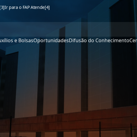
[3]
Ir para o FAP Atende
[4]
xílios e Bolsas
Oportunidades
Difusão do Conhecimento
Cen