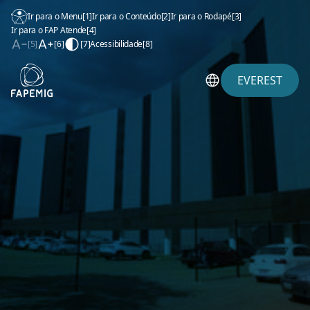
Ir para o Menu
[1]
Ir para o Conteúdo
[2]
Ir para o Rodapé
[3]
Ir para o FAP Atende
[4]
[5]
[6]
[7]
Acessibilidade
[8]
EVEREST