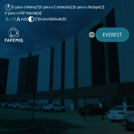
Ir para o Menu
[1]
Ir para o Conteúdo
[2]
Ir para o Rodapé
[3]
Ir para o FAP Atende
[4]
[5]
[6]
[7]
Acessibilidade
[8]
EVEREST