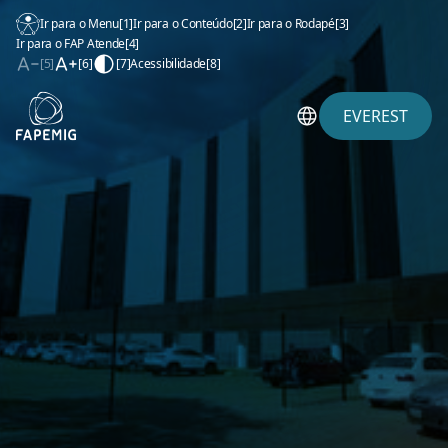
Ir para o Menu
[1]
Ir para o Conteúdo
[2]
Ir para o Rodapé
[3]
Ir para o FAP Atende
[4]
[5]
[6]
[7]
Acessibilidade
[8]
EVEREST