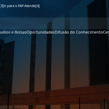
[3]
Ir para o FAP Atende
[4]
xílios e Bolsas
Oportunidades
Difusão do Conhecimento
Cen