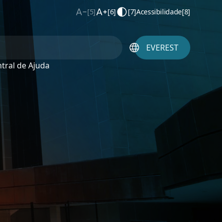
[5]
[6]
[7]
Acessibilidade
[8]
EVEREST
tral de Ajuda