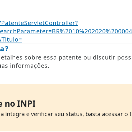
t/PatenteServletController?
SearchParameter=BR%2010%202020%200004
itulo=
ia?
talhes sobre essa patente ou discutir possí
uas informações.
e no INPI
 íntegra e verificar seu status, basta acessar o 