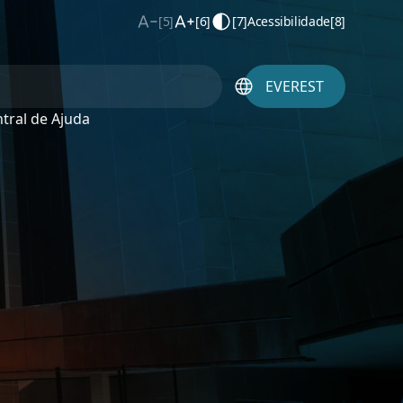
[5]
[6]
[7]
Acessibilidade
[8]
EVEREST
tral de Ajuda