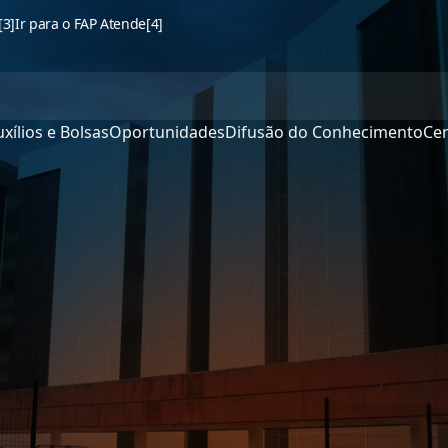
[3]
Ir para o FAP Atende
[4]
xílios e Bolsas
Oportunidades
Difusão do Conhecimento
Cen