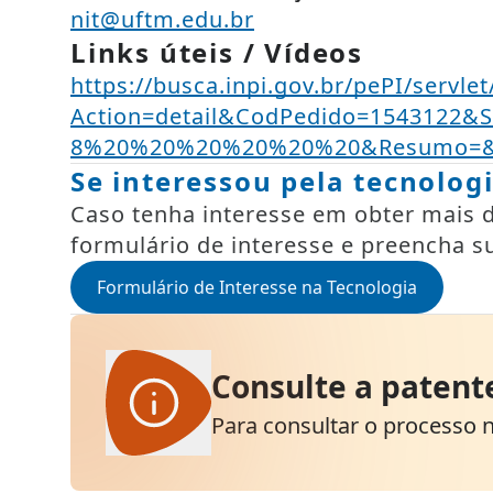
nit@uftm.edu.br
Links úteis / Vídeos
https://busca.inpi.gov.br/pePI/servle
Action=detail&CodPedido=1543122&
8%20%20%20%20%20%20&Resumo=&T
Se interessou pela tecnolog
Caso tenha interesse em obter mais de
formulário de interesse e preencha s
Formulário de Interesse na Tecnologia
Consulte a patent
Para consultar o processo na