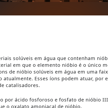
iais solúveis em água que contenham nióbi
terial em que o elemento nióbio é o único 
íons de nióbio solúveis em água em uma fai
do atualmente. Esses íons podem atuar, por
de catalisadores.
por ácido fosforoso e fosfato de nióbio II
e o oxalato amoniacal de nióbio.