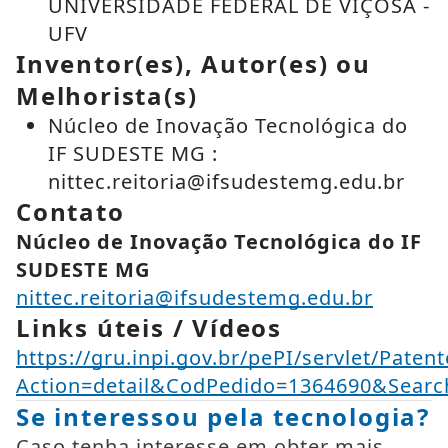
UNIVERSIDADE FEDERAL DE VIÇOSA -
UFV
Inventor(es), Autor(es) ou
Melhorista(s)
Núcleo de Inovação Tecnológica do
IF SUDESTE MG :
nittec.reitoria@ifsudestemg.edu.br
Contato
Núcleo de Inovação Tecnológica do IF
SUDESTE MG
nittec.reitoria@ifsudestemg.edu.br
Links úteis / Vídeos
https://gru.inpi.gov.br/pePI/servlet/Paten
Action=detail&CodPedido=1364690&Se
Se interessou pela tecnologia?
Caso tenha interesse em obter mais