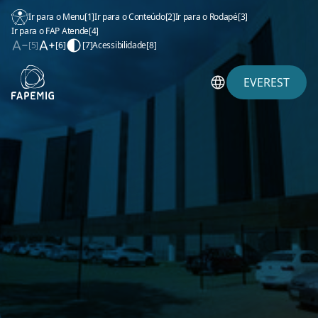
Ir para o Menu
[1]
Ir para o Conteúdo
[2]
Ir para o Rodapé
[3]
Ir para o FAP Atende
[4]
[5]
[6]
[7]
Acessibilidade
[8]
EVEREST