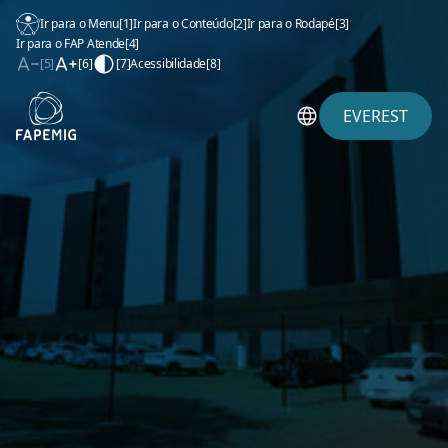
Ir para o Menu
[1]
Ir para o Conteúdo
[2]
Ir para o Rodapé
[3]
Ir para o FAP Atende
[4]
[5]
[6]
[7]
Acessibilidade
[8]
EVEREST