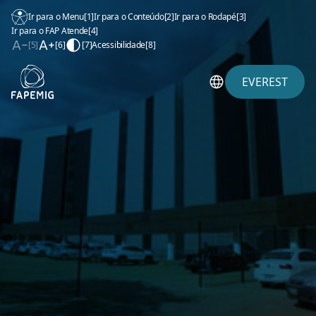
Ir para o Menu
[1]
Ir para o Conteúdo
[2]
Ir para o Rodapé
[3]
Ir para o FAP Atende
[4]
[5]
[6]
[7]
Acessibilidade
[8]
EVEREST