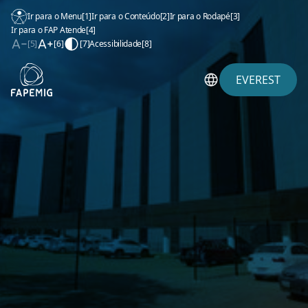
Ir para o Menu
[1]
Ir para o Conteúdo
[2]
Ir para o Rodapé
[3]
Ir para o FAP Atende
[4]
[5]
[6]
[7]
Acessibilidade
[8]
EVEREST