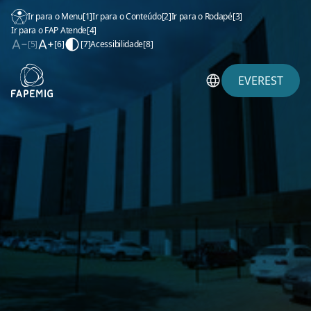
Ir para o Menu
[1]
Ir para o Conteúdo
[2]
Ir para o Rodapé
[3]
Ir para o FAP Atende
[4]
[5]
[6]
[7]
Acessibilidade
[8]
EVEREST