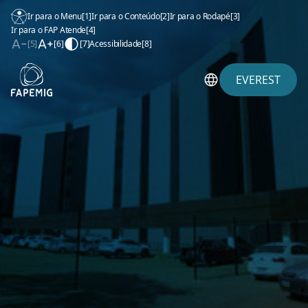
Ir para o Menu
[1]
Ir para o Conteúdo
[2]
Ir para o Rodapé
[3]
Ir para o FAP Atende
[4]
[5]
[6]
[7]
Acessibilidade
[8]
EVEREST