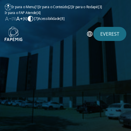
Ir para o Menu
[1]
Ir para o Conteúdo
[2]
Ir para o Rodapé
[3]
Ir para o FAP Atende
[4]
[5]
[6]
[7]
Acessibilidade
[8]
EVEREST