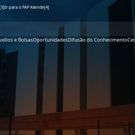
[3]
Ir para o FAP Atende
[4]
xílios e Bolsas
Oportunidades
Difusão do Conhecimento
Cen