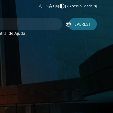
[5]
[6]
[7]
Acessibilidade
[8]
EVEREST
tral de Ajuda