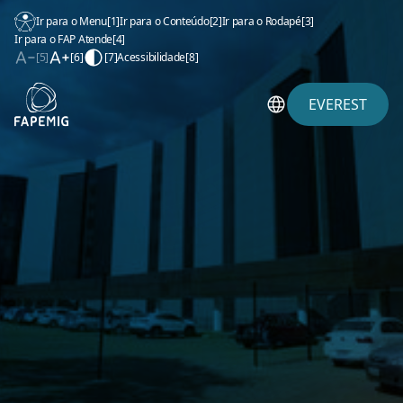
Ir para o Menu
[1]
Ir para o Conteúdo
[2]
Ir para o Rodapé
[3]
Ir para o FAP Atende
[4]
[5]
[6]
[7]
Acessibilidade
[8]
EVEREST