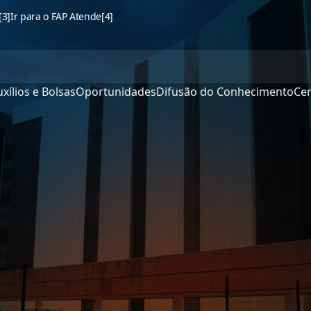
[3]
Ir para o FAP Atende
[4]
xílios e Bolsas
Oportunidades
Difusão do Conhecimento
Cen