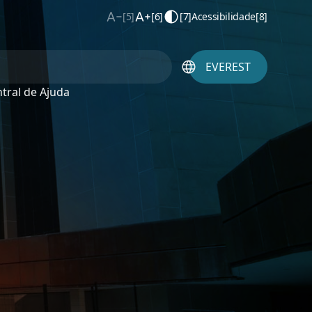
[5]
[6]
[7]
Acessibilidade
[8]
EVEREST
tral de Ajuda