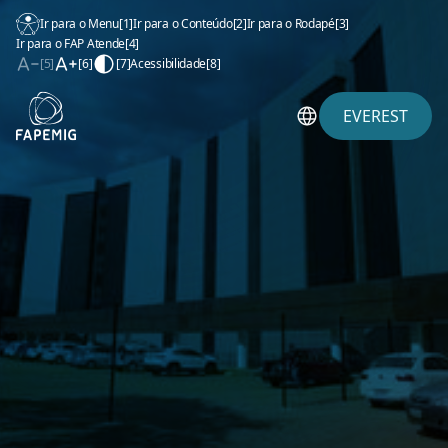
Ir para o Menu
[1]
Ir para o Conteúdo
[2]
Ir para o Rodapé
[3]
Ir para o FAP Atende
[4]
[5]
[6]
[7]
Acessibilidade
[8]
EVEREST