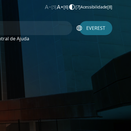
[5]
[6]
[7]
Acessibilidade
[8]
EVEREST
tral de Ajuda