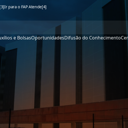
[3]
Ir para o FAP Atende
[4]
xílios e Bolsas
Oportunidades
Difusão do Conhecimento
Cen