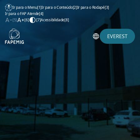
Ir para o Menu
[1]
Ir para o Conteúdo
[2]
Ir para o Rodapé
[3]
Ir para o FAP Atende
[4]
[5]
[6]
[7]
Acessibilidade
[8]
EVEREST