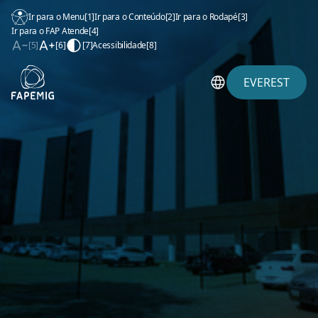
Ir para o Menu
[1]
Ir para o Conteúdo
[2]
Ir para o Rodapé
[3]
Ir para o FAP Atende
[4]
[5]
[6]
[7]
Acessibilidade
[8]
EVEREST