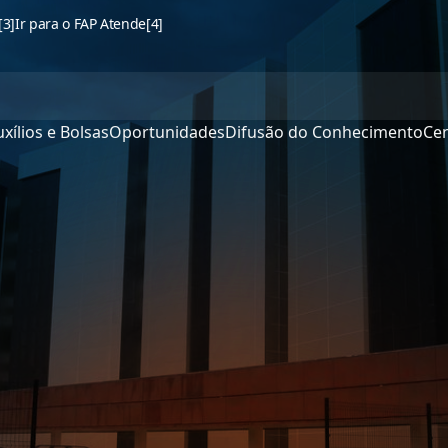
[3]
Ir para o FAP Atende
[4]
xílios e Bolsas
Oportunidades
Difusão do Conhecimento
Cen