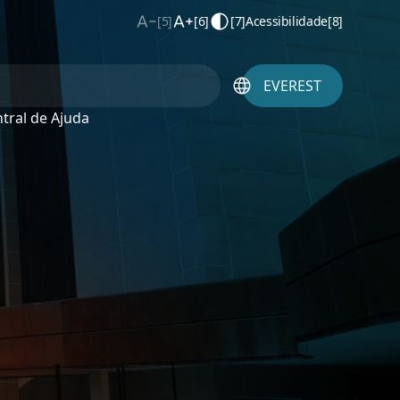
[5]
[6]
[7]
Acessibilidade
[8]
EVEREST
tral de Ajuda