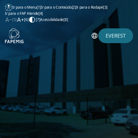
Ir para o Menu
[1]
Ir para o Conteúdo
[2]
Ir para o Rodapé
[3]
Ir para o FAP Atende
[4]
[5]
[6]
[7]
Acessibilidade
[8]
EVEREST