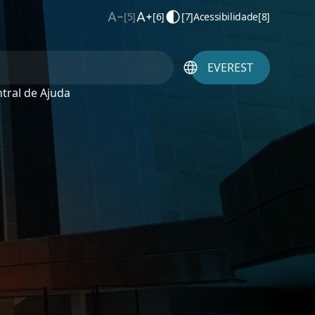
[5]
[6]
[7]
Acessibilidade
[8]
EVEREST
tral de Ajuda