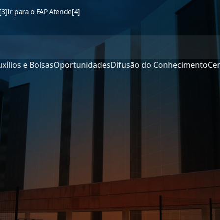
[3]
Ir para o FAP Atende
[4]
xílios e Bolsas
Oportunidades
Difusão do Conhecimento
Cen