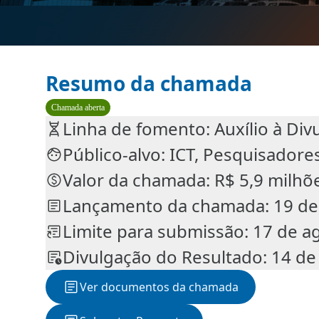
Resumo da chamada
Chamada aberta
Linha de fomento: Auxílio à Divu
Público-alvo: ICT, Pesquisadore
Valor da chamada: R$ 5,9 milhõ
Lançamento da chamada: 19 de
Limite para submissão: 17 de a
Divulgação do Resultado: 14 de 
Ver documentos da chamada