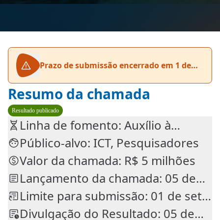
Prazo de submissão encerrado em 1 de
setembro de 2025
Resumo da chamada
Resultado publicado
Linha de fomento: Auxílio à
Divulgação Científica
Público-alvo: ICT, Pesquisadores
Valor da chamada: R$ 5 milhões
Lançamento da chamada: 05 de
mai. de 2025
Limite para submissão: 01 de set.
de 2025
Divulgação do Resultado: 05 de