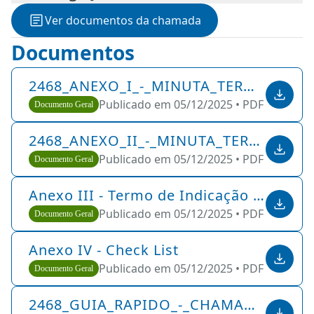
dez. de 2025 (prev.)
Ver documentos da chamada
Documentos
2468_ANEXO_I_-_MINUTA_TERMO_DE_OUTORGA_COM_FUNDACAO_DE_APOIO
Publicado em 05/12/2025 •
PDF •
197 KB
Documento Geral
2468_ANEXO_II_-_MINUTA_TERMO_DE_OUTORGA_SEM_FUNDACAO_DE_APOIO
Publicado em 05/12/2025 •
PDF •
192 KB
Documento Geral
Anexo III - Termo de Indicação - Responsável pela Gestão e Fiscalização
Publicado em 05/12/2025 •
PDF •
39 KB
Documento Geral
Anexo IV - Check List
Publicado em 05/12/2025 •
PDF •
56 KB
Documento Geral
2468_GUIA_RAPIDO_-_CHAMADA_FAPEMIG_-_005-2025