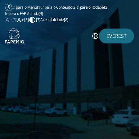
Ir para o Menu
[1]
Ir para o Conteúdo
[2]
Ir para o Rodapé
[3]
Ir para o FAP Atende
[4]
[5]
[6]
[7]
Acessibilidade
[8]
EVEREST