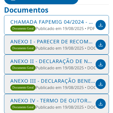
Documentos
CHAMADA FAPEMIG 04/2024 - BOLSAS DE PÓS-GRADUAÇÃO PELO PROGRAMA DE CAPACITAÇÃO DE RECURSOS HUMANOS - PCRH
Publicado em 19/08/2025 •
PDF •
350 KB
Documento Geral
ANEXO I - PARECER DE RECOMENDAÇ
Publicado em 19/08/2025 •
DOCX •
46 KB
Documento Geral
ANEXO II - DECLARAÇÃO DE NÃO ACÚ
Publicado em 19/08/2025 •
DOCX •
46 KB
Documento Geral
ANEXO III - DECLARAÇÃO BENEFICIÁRI
Publicado em 19/08/2025 •
DOCX •
46 KB
Documento Geral
ANEXO IV - TERMO DE OUTORGA COM 
Publicado em 19/08/2025 •
DOCX •
63 KB
Documento Geral