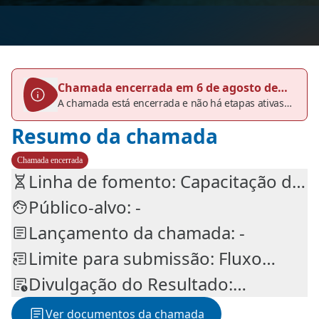
Chamada encerrada em 6 de agosto de
A chamada está encerrada e não há etapas ativas
2026
no momento. Consulte o histórico, se necessário.
Resumo da chamada
Chamada encerrada
Linha de fomento: Capacitação de
Pessoas
Público-alvo: -
Lançamento da chamada: -
Limite para submissão: Fluxo
contínuo
Divulgação do Resultado:
Avaliação contínua
Ver documentos da chamada