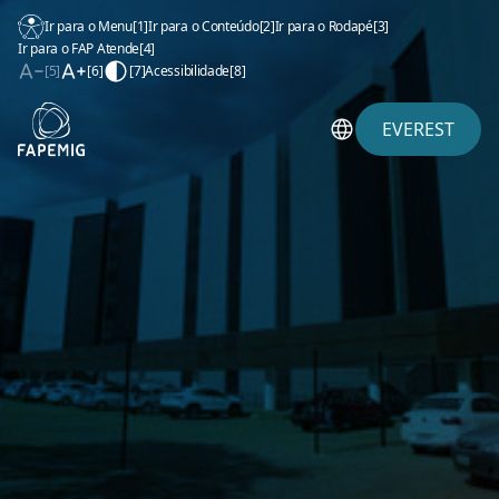
Ir para o Menu
[1]
Ir para o Conteúdo
[2]
Ir para o Rodapé
[3]
Ir para o FAP Atende
[4]
[5]
[6]
[7]
Acessibilidade
[8]
EVEREST