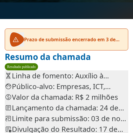
Prazo de submissão encerrado em 3 de
novembro de 2025
Resumo da chamada
Resultado publicado
Linha de fomento: Auxílio à
Pesquisa
Público-alvo: Empresas, ICT,
Pesquisadores
Valor da chamada: R$ 2 milhões
Lançamento da chamada: 24 de
fev. de 2025
Limite para submissão: 03 de nov.
de 2025
Divulgação do Resultado: 17 de