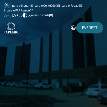
Ir para o Menu
[1]
Ir para o Conteúdo
[2]
Ir para o Rodapé
[3]
Ir para o FAP Atende
[4]
[5]
[6]
[7]
Acessibilidade
[8]
EVEREST