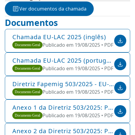
dez. de 2025 (prev.)
Ver documentos da chamada
Documentos
Chamada EU-LAC 2025 (inglês)
Publicado em 19/08/2025 •
PDF •
345 KB
Documento Geral
Chamada EU-LAC 2025 (português)
Publicado em 19/08/2025 •
PDF •
292 KB
Documento Geral
Diretriz Fapemig 503/2025 - EU-LAC 2025
Publicado em 19/08/2025 •
PDF •
88 KB
Documento Geral
Anexo 1 da Diretriz 503/2025: Plano de Trabalho dos Bolsistas
Publicado em 19/08/2025 •
PDF •
149 KB
Documento Geral
Anexo 2 da Diretriz 503/2025: Portaria FAPEMIG Pre 40/2023 (Programa de Cooperação Internacional da FAPEMIG)