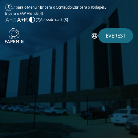
Ir para o Menu
[1]
Ir para o Conteúdo
[2]
Ir para o Rodapé
[3]
Ir para o FAP Atende
[4]
[5]
[6]
[7]
Acessibilidade
[8]
EVEREST