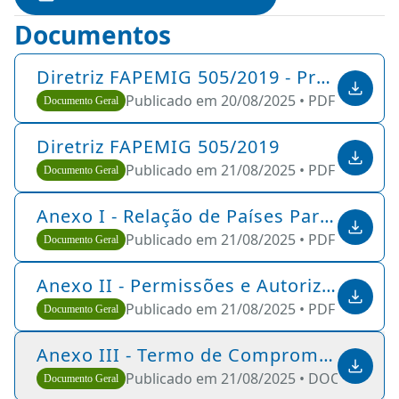
Documentos
Diretriz FAPEMIG 505/2019 - Propostas Não Recomendadas
Publicado em 20/08/2025 •
PDF •
30 KB
Documento Geral
Diretriz FAPEMIG 505/2019
Publicado em 21/08/2025 •
PDF •
214 KB
Documento Geral
Anexo I - Relação de Países Participantes da Chamada CONFAP/BiodivERsA 2019/2020
Publicado em 21/08/2025 •
PDF •
76 KB
Documento Geral
Anexo II - Permissões e Autorizações Especiais de caráter ético ou legal
Publicado em 21/08/2025 •
PDF •
75 KB
Documento Geral
Anexo III - Termo de Compromisso da I
Publicado em 21/08/2025 •
DOCX •
45 KB
Documento Geral