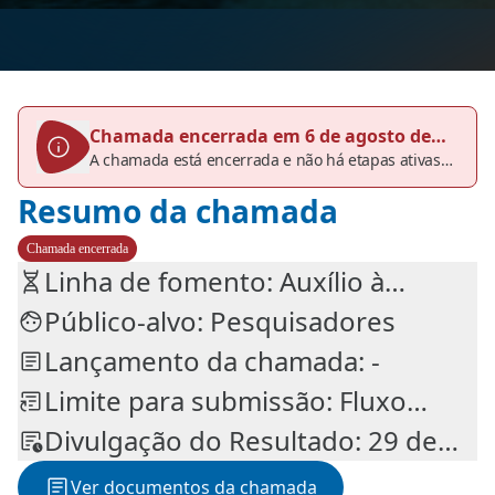
Chamada encerrada em 6 de agosto de
A chamada está encerrada e não há etapas ativas
2026
no momento. Consulte o histórico, se necessário.
Resumo da chamada
Chamada encerrada
Linha de fomento: Auxílio à
Divulgação Científica, Auxílio à
Público-alvo: Pesquisadores
Inovação, Auxílio à Pesquisa
Lançamento da chamada: -
Limite para submissão: Fluxo
contínuo
Divulgação do Resultado: 29 de
out. de 2020 (prev.)
Ver documentos da chamada