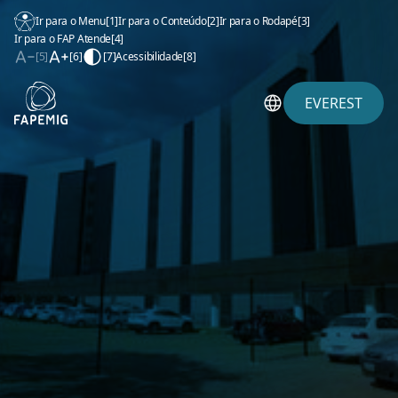
Ir para o Menu
[1]
Ir para o Conteúdo
[2]
Ir para o Rodapé
[3]
Ir para o FAP Atende
[4]
[5]
[6]
[7]
Acessibilidade
[8]
EVEREST