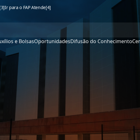
[3]
Ir para o FAP Atende
[4]
xílios e Bolsas
Oportunidades
Difusão do Conhecimento
Cen