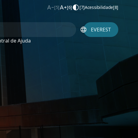
[5]
[6]
[7]
Acessibilidade
[8]
EVEREST
tral de Ajuda