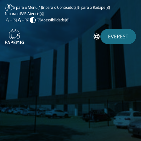
Ir para o Menu
[1]
Ir para o Conteúdo
[2]
Ir para o Rodapé
[3]
Ir para o FAP Atende
[4]
[5]
[6]
[7]
Acessibilidade
[8]
EVEREST