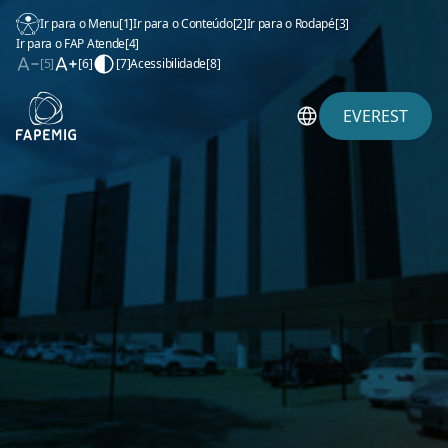
Ir para o Menu
[1]
Ir para o Conteúdo
[2]
Ir para o Rodapé
[3]
Ir para o FAP Atende
[4]
[5]
[6]
[7]
Acessibilidade
[8]
EVEREST