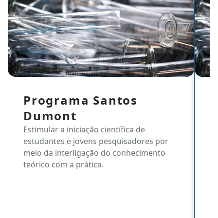
Programa Santos
P
Dumont
V
Estimular a iniciação científica de
Pú
estudantes e jovens pesquisadores por
P
meio da interligação do conhecimento
Co
teórico com a prática.
c
de