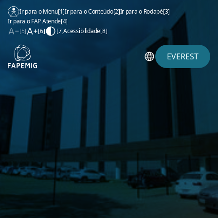
Ir para o Menu
[1]
Ir para o Conteúdo
[2]
Ir para o Rodapé
[3]
Ir para o FAP Atende
[4]
[5]
[6]
[7]
Acessibilidade
[8]
EVEREST