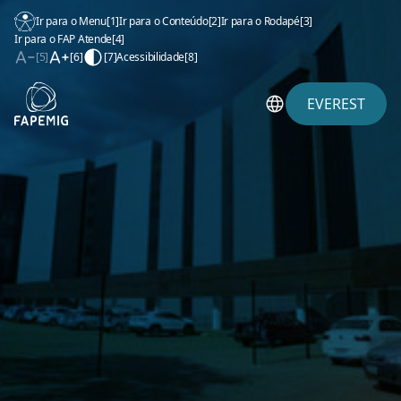
Ir para o Menu
[1]
Ir para o Conteúdo
[2]
Ir para o Rodapé
[3]
Ir para o FAP Atende
[4]
[5]
[6]
[7]
Acessibilidade
[8]
EVEREST