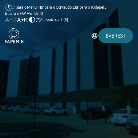
Ir para o Menu
[1]
Ir para o Conteúdo
[2]
Ir para o Rodapé
[3]
Ir para o FAP Atende
[4]
[5]
[6]
[7]
Acessibilidade
[8]
EVEREST