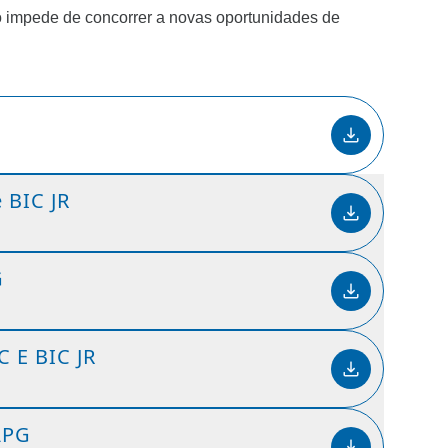
o impede de concorrer a novas oportunidades de 
 BIC JR
G
C E BIC JR
APG