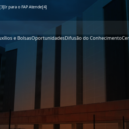
[3]
Ir para o FAP Atende
[4]
xílios e Bolsas
Oportunidades
Difusão do Conhecimento
Cen