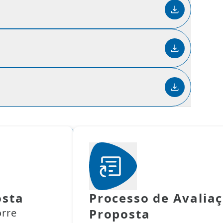
osta
Processo de Avalia
Proposta
orre