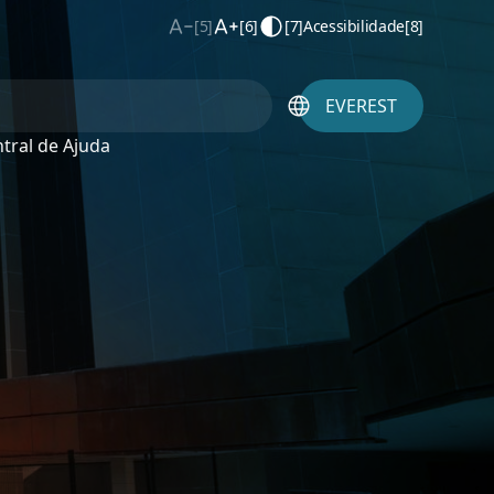
[5]
[6]
[7]
Acessibilidade
[8]
EVEREST
tral de Ajuda